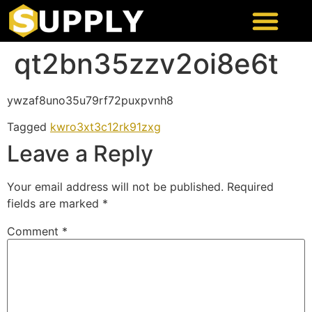
qt2bn35zzv2oi8e6t
ywzaf8uno35u79rf72puxpvnh8
Tagged
kwro3xt3c12rk91zxg
Leave a Reply
Your email address will not be published.
Required
fields are marked
*
Comment
*